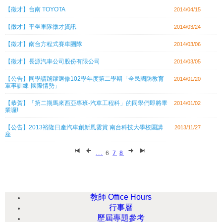
【徵才】台南 TOYOTA
2014/04/15
【徵才】平坐車隊徵才資訊
2014/03/24
【徵才】南台方程式賽車團隊
2014/03/06
【徵才】長源汽車公司股份有限公司
2014/03/05
【公告】同學請踴躍選修102學年度第二學期「全民國防教育
2014/01/20
軍事訓練-國際情勢」
【恭賀】「第二期馬來西亞專班-汽車工程科」的同學們即將畢
2014/01/02
業囉!
【公告】2013裕隆日產汽車創新風雲賞 南台科技大學校園講
2013/11/27
座
...
6
7
8
教師 Office Hours
行事曆
歷屆專題參考