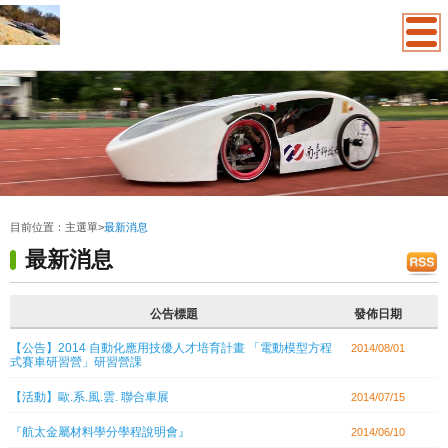
:::
目前位置：
主選單
>
最新消息
最新消息
公告標題
發佈日期
【公告】2014 自動化應用技優人才培育計畫 「電動模型方程
2014/08/01
式賽車研習營」研習營課
【活動】歐.系.風.雲. 聯合車展
2014/07/15
『航太金屬材料學分學程說明會』
2014/06/10